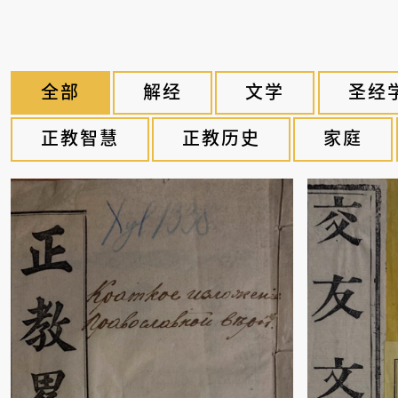
全部
解经
文学
圣经
正教智慧
正教历史
家庭