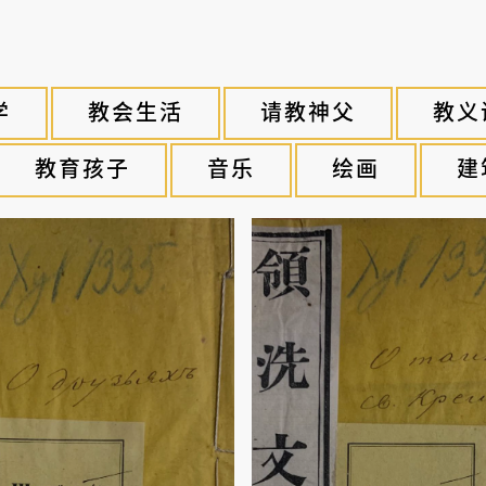
学
教会生活
请教神父
教义
教育孩子
音乐
绘画
建