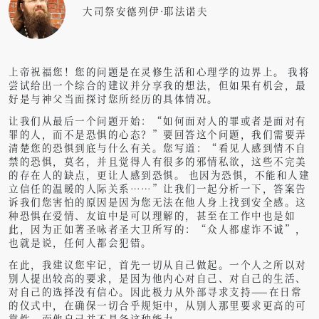
大司祭安德列伊·耶法诺夫
上帝祝福您！
您的问题是在灵修生活和心理学的边界上。 我将
尝试给出一个综合的建议并分享我的想法，但如果有机会，最
好是与神父当面探讨您所经历的具体情况。
让我们从最后一个问题开始：“如何面对人的罪或者是面对有
罪的人，而不是恐惧的心态？”要回答这个问题，我们需要弄
清楚您的恐惧到底与什么有关。您写道：“看见人感到情不自
禁的恐惧，莫名，并且觉得人有很多的邪情私欲，这些不完美
的存在人的缺点，更让人感到恐惧。 也因为恐惧，不能和人建
立信任的温暖的人际关系……”让我们一起分析一下，答案告
诉我们您害怕的原因是因为您无法在他人身上找到安全感。这
种恐惧在爱情、友谊中是可以理解的，甚至在工作中也是如
此，因为正如著圣咏者圣大卫所写的：“众人都虚诈不诚”，
也就是说，任何人都会犯错。
在此，我建议您牢记，首先一切从自己做起。一个人之所以对
别人提出较高的要求，是因为他内心对自己、对自己的生活、
对自己的选择没有信心。因此极力从外部寻求支持——在日常
的仪式中，在确保一切合乎规矩中，从别人那里要求更高的可
靠性，而他自己并不具备这种能力。