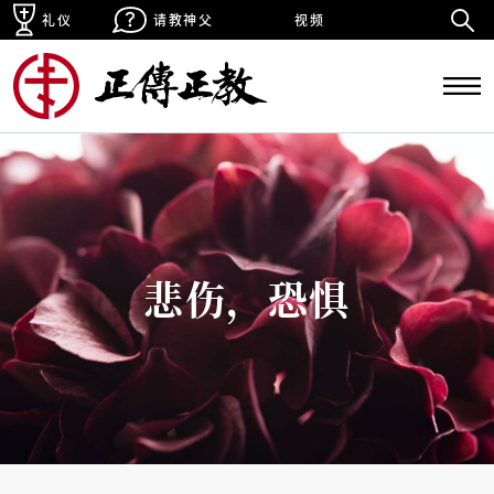
礼仪
请教神父
视频
悲伤，恐惧