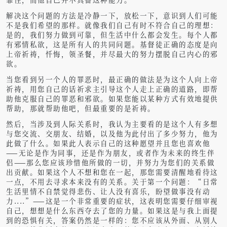
解决这个问题的方法是冷静一下，放松一下，意识到人们可能
不是我们希望的那样。就像我们自己有时不符合自己的理想：
是的，我们努力做到可靠，但生活中什么都会发生。每个人都
有邪情私欲，这是所有人的共同问题。基督徒正确的态度是向
上帝祈祷，忏悔，领圣餐，并尽最大的努力摆脱自己内心的邪
欲。
当您看到另一个人的罪恶时，最正确的做法是为这个人向上帝
祈祷，用您自己的话祈求主引导这个人走上正确的道路，即帮
助他克服自己的罪恶和邪欲。如果您能以某种方式有效地提供
帮助，那就帮助他吧，但最重要的是祈祷。
然后，当涉及到人际关系时，我认为主要看的是这个人有多想
与您交流、交朋友、结婚，以及他为此付出了多少努力，他为
此做了什么。如果此人表示自己的这种愿望并且您也喜欢他
——无论是作为同事，还是作为朋友，或者作为未来的终生伴
侣——那么您应该珍惜他所做的一切，并努力为您们的关系做
出贡献。如果这个人不想和您在一起，那您需要清醒地看待这
一点，不用去寻求本来没有的关系。
关于第一个问题：“日常
生活里情不自禁觉得悲伤、让人没有喜乐，盼望做事没有动
力....”——这是一个非常重要的症状，这表明您需要仔细审视
自己，想想是什么东西夺去了您的力量。如果这是与我上面提
到的恐惧有关，答案仍然是一样的：您不应该从外面、从别人