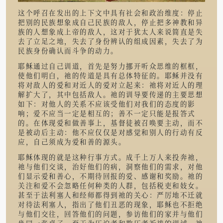
这个呼召在发出的上下文中具有社会和政治维度：停止
把别的民族想象成自己民族的敌人，停止把多神教和异
族的人想象成上帝的敌人，这对于犹太人来说简直是失
去了立足之地，失去了身份辨认的组成因素，失去了为
民族身份确认而斗争的动力。
耶稣通过自己训道，首先是努力挪开听众思维的框框，
使他们明白，祂的传道是具有总体特征的。耶稣并没有
将对敌人的爱和对近人的爱对立起来：祂将对近人的理
解扩大了，其中包括敌人。祂的训导要传递的主要思想
如下：对他人的关系不应该受他们对我们的态度的影
响；爱不应当一定是相互的；善不一定只能是报答式
的。在体现爱和做善事上，基督徒被召唤要主动，而不
是被动后主动：他不应仅仅是对感觉和别人的行动有反
应，自己须成为爱和善的源头。
耶稣体现的就是这种行事方式。成千上万人来投奔祂，
祂与他们交谈，治好他们的病，洞察他们的需求，对他
们显示爱和善心，不期待回报的爱、感谢和奖励。祂的
关注和爱不会忽略任何种类的人群，包括税吏和妓女。
甚至于法利塞人和经师都得到祂的关心：严厉地不迁就
对待法利塞人，指出了他们丑恶的现象，耶稣也不拒绝
与他们交往，回答他们的问题，参访他们的家并与他们
坐同一张桌子。至于为压迫者和欺压者祈祷的训诫，祂