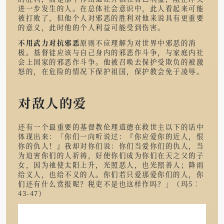
进一步发生的人。在总体社会意识中，此人看起来可能
被打败了，但他个人对邪恶的胜利对他来说具有更重要
的意义，此时他的个人利益可能受到伤害。
不用武力对抗邪恶
原则不应理解为对世界中邪恶的消
极。基督徒应该与自己身内的邪恶作斗争，与家庭内社
会上国家的邪恶作斗争。他被召唤去保护受欺负的被激
怒的，在危险的情况下保护祖国，保护教会免于凌辱。
对敌人的爱
还有一个最重要的基督教伦理道德在救世主以下的话中
体现出来：「你们一向听说过：『你应爱你的近人，恨
你的仇人！』我却对你们说：你们当爱你们的仇人，当
为迫害你们的人祈祷，好使你们成为你们在天之父的子
女，因为祂使太阳上升，光照恶人，也光照善人；降雨
给义人，也给不义的人。你们若只爱那爱你们的人，你
们还有什么赏报呢？税吏不是也这样作吗？」（玛5︰
43-47）