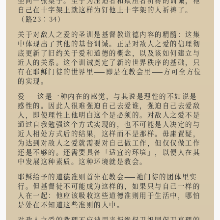
自己在十字架上就这样为钉他上十字架的人祈祷了。
（路23︰34）
关于对敌人之爱的圣训是基督教道德内容的精髓：这集
中体现出了其他的基督训诫。正是对敌人之爱的信理彻
底更新了旧约关于爱和道德的概念，以及该如何建立与
近人的关系。这个训诫奠定了新的世界秩序的基础，只
有在耶稣门徒的世界里——即是在教会里——方可全方位
的实现。
爱——这是一种内在的感觉，与其说是理性的不如说是
感性的。因此人很难强迫自己去爱谁，强迫自己去爱敌
人，即使理性上他明白这个是必须的。对敌人之爱不是
通过自我勉强这个方式实现的，也不可能是人决定的与
近人相处方式后的结果，这样而不是那样。毋庸置疑，
为达到对敌人之爱就需要对自己做工作，但仅仅做工作
还是不够的。还需要具备「适宜的环境」，以便人在其
中发展这种素质。这种环境就是教会。
耶稣给予的道德准则首先在教会——祂门徒的团体里实
行。但基督徒不可能成为这样的，如果只与自己一样的
人在一起：他应该吸收这些道德准则用于生活中，哪怕
是处在不知道这些准则的人中。
对敌人之爱的教理不应被用来拒绝保卫祖国保卫真理的