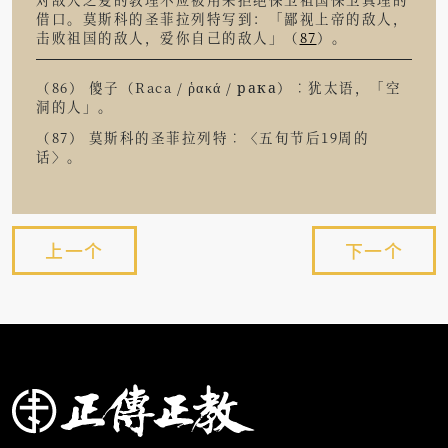
借口。莫斯科的圣菲拉列特写到：「鄙视上帝的敌人，
击败祖国的敌人，爱你自己的敌人」（
87
）。
（
86） 傻子（Raca / ῥακά / рака）︰犹太语，「空
洞的人」。
（
87） 莫斯科的圣菲拉列特︰〈五旬节后19周的
话〉。
上一个
下一个