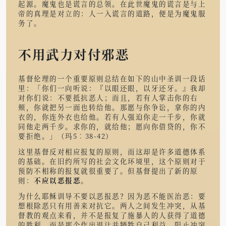
起源。魔鬼也是谎言的总领。在此世魔鬼的谎言是与上
帝的真理是对立的：人一入谎言的道路，便是为魔鬼服
务了。
不用武力对付邪恶
基督伦理的一个重要原则总结在如下的山中圣训一段话
里：「你们一向听说：『以眼还眼，以牙还牙。』我却
对你们说：不要抵抗恶人；而且，若有人掌击你的右
颊，你就把另一面也转给他。那愿与你争讼，拿你的内
衣的，你连外衣也给他。若有人强迫你走一千步，你就
同他走两千步。求你的，就给他；愿向你借贷的，你不
要拒绝。」（玛5︰38-42）
这里基督反对相应报复的原则，而这却是许多道德体系
的基础。在旧约所写的社会文化环境里，这个原则对于
预防不相称的报复就很重要了。但基督提出了新的原
则：
不应以恶报恶
。
为什么耶稣训导不要以恶报恶？因为恶不能医治恶：要
想根除恶只有用善来对抗它。两人之间发生冲突，从基
督教的观点来看，并不是报复了施暴人的人获得了道德
的胜利，而是那个作出退让并牺牲自己利益，阻止冲突