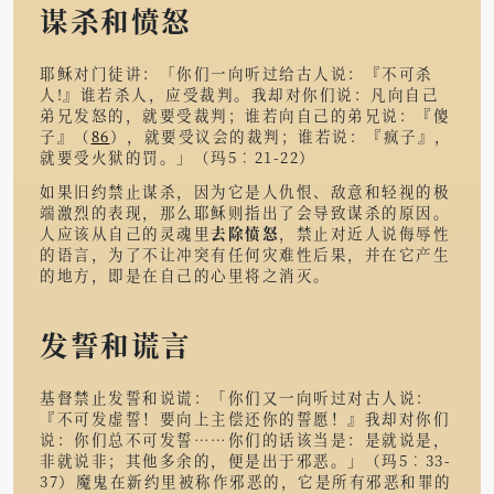
谋杀和愤怒
耶稣对门徒讲：「你们一向听过给古人说：『不可杀
人!』谁若杀人，应受裁判。我却对你们说：凡向自己
弟兄发怒的，就要受裁判；谁若向自己的弟兄说：『傻
子』（
86
），就要受议会的裁判；谁若说：『疯子』，
就要受火狱的罚。」（玛5︰21-22）
如果旧约禁止谋杀，因为它是人仇恨、敌意和轻视的极
端激烈的表现，那么耶稣则指出了会导致谋杀的原因。
人应该从自己的灵魂里
去除愤怒
，禁止对近人说侮辱性
的语言，为了不让冲突有任何灾难性后果，并在它产生
的地方，即是在自己的心里将之消灭。
发誓和谎言
基督禁止发誓和说谎：「你们又一向听过对古人说：
『不可发虚誓！要向上主偿还你的誓愿！』我却对你们
说：你们总不可发誓……你们的话该当是：是就说是，
非就说非；其他多余的，便是出于邪恶。」（玛5︰33-
37）魔鬼在新约里被称作邪恶的，它是所有邪恶和罪的